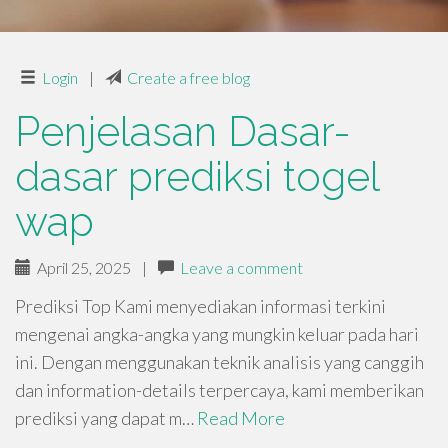
Login
|
Create a free blog
Penjelasan Dasar-
dasar prediksi togel
wap
April 25, 2025
|
Leave a comment
Prediksi Top Kami menyediakan informasi terkini
mengenai angka-angka yang mungkin keluar pada hari
ini. Dengan menggunakan teknik analisis yang canggih
dan information-details terpercaya, kami memberikan
prediksi yang dapat m…
Read More